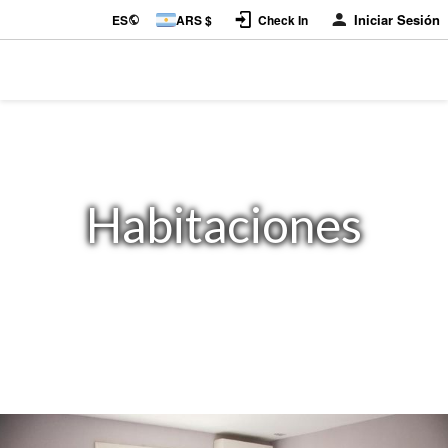
Iniciar Sesión
ES
ARS $
Check In
Habitaciones