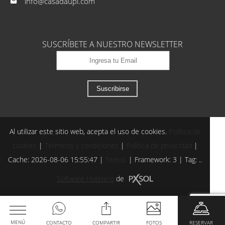
info@casadaupi.com
SUSCRÍBETE A NUESTRO NEWSLETTER
Suscribirse
Al utilizar este sitio web, acepta el uso de cookies.
Política de
cookies
|
Términos y condiciones
|
Política de privacidad
|
Cache: 2026-08-06 15:55:47 |
Textos
|
Framework: 3 |
Tag:
..
Software Hotelero
de
MENÚ
CONTACTO
COMPARTIR
FOTOS
RESERVAR