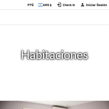
Iniciar Sesión
PT
ARS $
Check In
Habitaciones